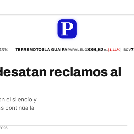
886,52
%
757
TERREMOTOS
LA GUAIRA
PARALELO
↑
1,11%
BCV
Bs
desatan reclamos al
n el silencio y
s continúa la
 2026