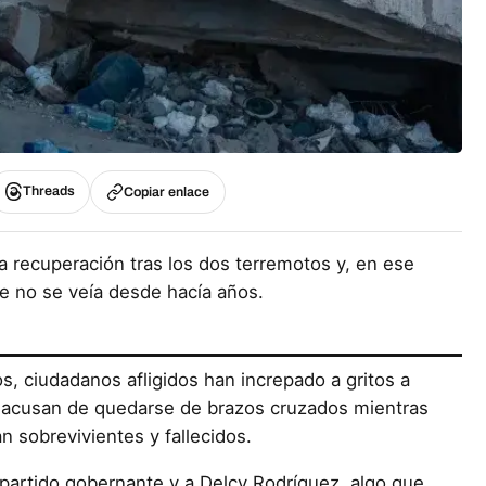
Threads
Copiar enlace
la recuperación tras los dos terremotos y, en ese
ue no se veía desde hacía años.
s, ciudadanos afligidos han increpado a gritos a
es acusan de quedarse de brazos cruzados mientras
n sobrevivientes y fallecidos.
 partido gobernante y a Delcy Rodríguez, algo que