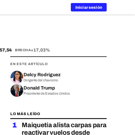
Iniciar sesión
,54
+17,03%
BRECHA
EN ESTE ARTÍCULO
Delcy Rodríguez
Dirigente del chavismo
Donald Trump
Presidente de Estados Unidos
LO MÁS LEÍDO
1
Maiquetía alista carpas para
reactivar vuelos desde