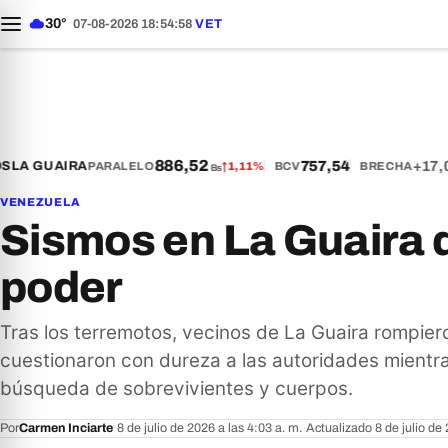
30°
07-08-2026 18:55:00
VET
886,52
757,54
+17,03
A GUAIRA
PARALELO
↑
1,11%
BCV
BRECHA
Bs
VENEZUELA
Sismos en La Guaira 
poder
Tras los terremotos, vecinos de La Guaira rompiero
cuestionaron con dureza a las autoridades mientra
búsqueda de sobrevivientes y cuerpos.
Por
Carmen Inciarte
·
8 de julio de 2026 a las 4:03 a. m.
·
Actualizado 8 de julio de