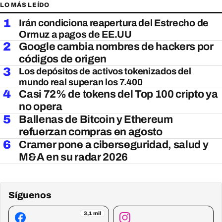
LO MÁS LEÍDO
1
Irán condiciona reapertura del Estrecho de
Ormuz a pagos de EE.UU
2
Google cambia nombres de hackers por
códigos de origen
3
Los depósitos de activos tokenizados del
mundo real superan los 7.400
4
Casi 72% de tokens del Top 100 cripto ya
no opera
5
Ballenas de Bitcoin y Ethereum
refuerzan compras en agosto
6
Cramer pone a ciberseguridad, salud y
M&A en su radar 2026
Síguenos
3,1 mil