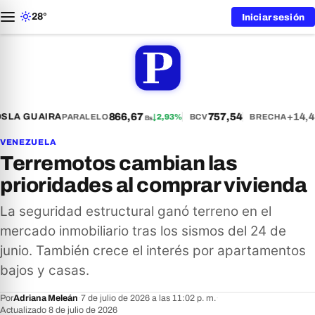
28°
Iniciar sesión
866,67
757,54
+14,4
S
LA GUAIRA
PARALELO
↓
2,93%
BCV
BRECHA
Bs
VENEZUELA
Terremotos cambian las
prioridades al comprar vivienda
La seguridad estructural ganó terreno en el
mercado inmobiliario tras los sismos del 24 de
junio. También crece el interés por apartamentos
bajos y casas.
Por
Adriana Meleán
·
7 de julio de 2026 a las 11:02 p. m.
·
Actualizado 8 de julio de 2026