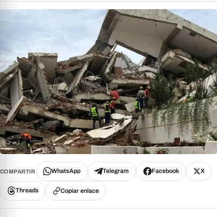
WhatsApp
Telegram
Facebook
X
COMPARTIR
Threads
Copiar enlace