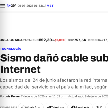
29°
09-08-2026 01:53:15
VET
892,30
757,54
+17,
S
LA GUAIRA
PARALELO
↑
0,09%
BCV
BRECHA
Bs
TECNOLOGÍA
Sismo dañó cable su
Internet
Los sismos del 24 de junio afectaron la red interna
capacidad del servicio en el país a la mitad, según
Por
Luis Ferrer
·
7 de julio de 2026 a las 11:02 p. m.
·
Actualizado 8 de julio de 202
WhatsApp
Telegram
Facebook
X
COMPARTIR