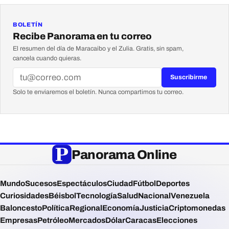
BOLETÍN
Recibe Panorama en tu correo
El resumen del día de Maracaibo y el Zulia. Gratis, sin spam,
cancela cuando quieras.
Suscribirme
Solo te enviaremos el boletín. Nunca compartimos tu correo.
Panorama Online
Mundo
Sucesos
Espectáculos
Ciudad
Fútbol
Deportes
Curiosidades
Béisbol
Tecnología
Salud
Nacional
Venezuela
Baloncesto
Política
Regional
Economía
Justicia
Criptomonedas
Empresas
Petróleo
Mercados
Dólar
Caracas
Elecciones