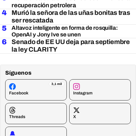
recuperación petrolera
4
Murió la señora de las uñas bonitas tras
ser rescatada
5
Altavoz inteligente en forma de rosquilla:
OpenAI y Jony Ive se unen
6
Senado de EE UU deja para septiembre
la ley CLARITY
Síguenos
3,1 mil
Facebook
Instagram
Threads
X