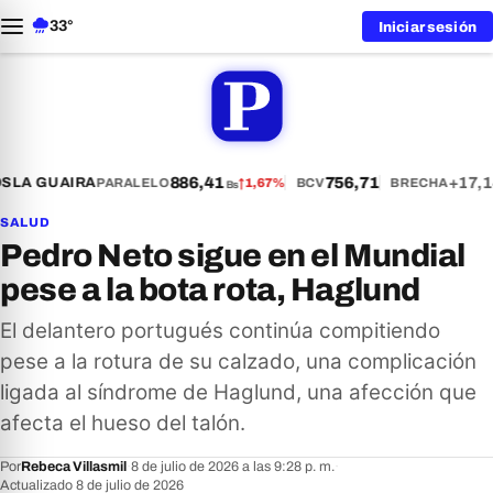
33°
Iniciar sesión
886,41
756,71
+17,1
S
LA GUAIRA
PARALELO
↑
1,67%
BCV
BRECHA
Bs
SALUD
Pedro Neto sigue en el Mundial
pese a la bota rota, Haglund
El delantero portugués continúa compitiendo
pese a la rotura de su calzado, una complicación
ligada al síndrome de Haglund, una afección que
afecta el hueso del talón.
Por
Rebeca Villasmil
·
8 de julio de 2026 a las 9:28 p. m.
·
Actualizado 8 de julio de 2026