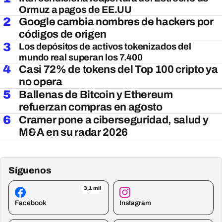
Ormuz a pagos de EE.UU
2
Google cambia nombres de hackers por
códigos de origen
3
Los depósitos de activos tokenizados del
mundo real superan los 7.400
4
Casi 72% de tokens del Top 100 cripto ya
no opera
5
Ballenas de Bitcoin y Ethereum
refuerzan compras en agosto
6
Cramer pone a ciberseguridad, salud y
M&A en su radar 2026
Síguenos
3,1 mil
Facebook
Instagram