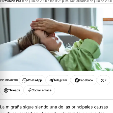
Por
Yubiris Paz
·
8 de julio de 2026 a las 9:26 p. m.
·
Actualizado 8 de julio de 2026
WhatsApp
Telegram
Facebook
X
COMPARTIR
Threads
Copiar enlace
La migraña sigue siendo una de las principales causas