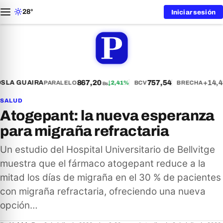
28°
Iniciar sesión
867,20
757,54
+14,4
S
LA GUAIRA
PARALELO
↓
2,41%
BCV
BRECHA
Bs
SALUD
Atogepant: la nueva esperanza
para migraña refractaria
Un estudio del Hospital Universitario de Bellvitge
muestra que el fármaco atogepant reduce a la
mitad los días de migraña en el 30 % de pacientes
con migraña refractaria, ofreciendo una nueva
opción…