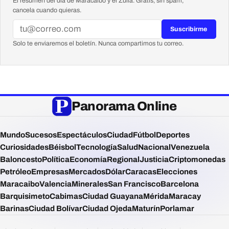
El resumen del día de Maracaibo y el Zulia. Gratis, sin spam,
cancela cuando quieras.
Suscribirme
Solo te enviaremos el boletín. Nunca compartimos tu correo.
Panorama Online
Mundo
Sucesos
Espectáculos
Ciudad
Fútbol
Deportes
Curiosidades
Béisbol
Tecnología
Salud
Nacional
Venezuela
Baloncesto
Política
Economía
Regional
Justicia
Criptomonedas
Petróleo
Empresas
Mercados
Dólar
Caracas
Elecciones
Maracaibo
Valencia
Minerales
San Francisco
Barcelona
Barquisimeto
Cabimas
Ciudad Guayana
Mérida
Maracay
Barinas
Ciudad Bolívar
Ciudad Ojeda
Maturín
Porlamar