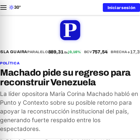
30°
Iniciar sesión
889,31
757,54
+17,3
S
LA GUAIRA
PARALELO
↓
0,16%
BCV
BRECHA
Bs
POLÍTICA
Machado pide su regreso para
reconstruir Venezuela
La líder opositora María Corina Machado habló en
Punto y Contexto sobre su posible retorno para
apoyar la reconstrucción institucional del país,
generando fuerte respaldo entre los
espectadores.