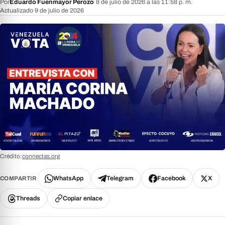
Por
Eduardo Fuenmayor Perozo
·
8 de julio de 2026 a las 11:58 p. m.
·
Actualizado 9 de julio de 2026
Crédito:
connectas.org
WhatsApp
Telegram
Facebook
X
COMPARTIR
Threads
Copiar enlace