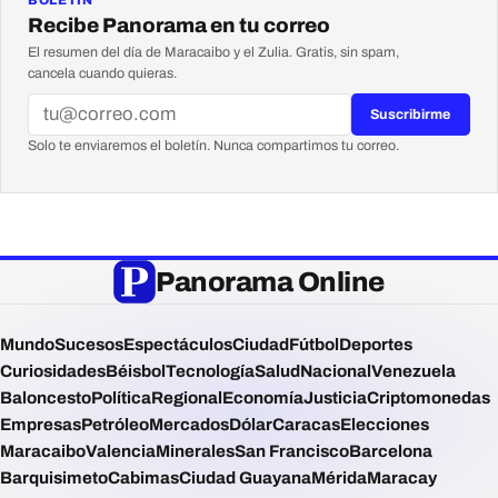
Recibe Panorama en tu correo
El resumen del día de Maracaibo y el Zulia. Gratis, sin spam,
cancela cuando quieras.
Suscribirme
Solo te enviaremos el boletín. Nunca compartimos tu correo.
Panorama Online
Mundo
Sucesos
Espectáculos
Ciudad
Fútbol
Deportes
Curiosidades
Béisbol
Tecnología
Salud
Nacional
Venezuela
Baloncesto
Política
Regional
Economía
Justicia
Criptomonedas
Empresas
Petróleo
Mercados
Dólar
Caracas
Elecciones
Maracaibo
Valencia
Minerales
San Francisco
Barcelona
Barquisimeto
Cabimas
Ciudad Guayana
Mérida
Maracay