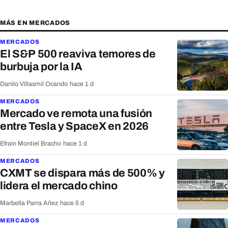
MÁS EN MERCADOS
MERCADOS
El S&P 500 reaviva temores de
burbuja por la IA
Danilo Villasmil Ocando
·
hace 1 d
MERCADOS
Mercado ve remota una fusión
entre Tesla y SpaceX en 2026
Efraín Montiel Bracho
·
hace 1 d
MERCADOS
CXMT se dispara más de 500% y
lidera el mercado chino
Marbella Parra Añez
·
hace 5 d
MERCADOS