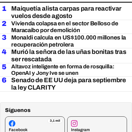
1
Maiquetía alista carpas para reactivar
vuelos desde agosto
2
Vivienda colapsa en el sector Belloso de
Maracaibo por demolición
3
Monaldi calcula en US$100.000 millones la
recuperación petrolera
4
Murió la señora de las uñas bonitas tras
ser rescatada
5
Altavoz inteligente en forma de rosquilla:
OpenAI y Jony Ive se unen
6
Senado de EE UU deja para septiembre
la ley CLARITY
Síguenos
3,1 mil
Facebook
Instagram