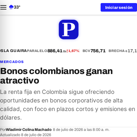
33°
Iniciar sesión
886,41
756,71
+17,1
S
LA GUAIRA
PARALELO
↑
1,67%
BCV
BRECHA
Bs
MERCADOS
Bonos colombianos ganan
atractivo
La renta fija en Colombia sigue ofreciendo
oportunidades en bonos corporativos de alta
calidad, con foco en plazos cortos y emisiones en
dólares.
Por
Wladimir Colina Machado
·
8 de julio de 2026 a las 8:00 a. m.
·
Actualizado 8 de julio de 2026