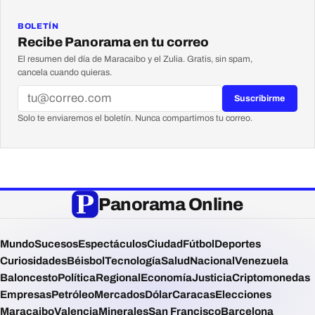
BOLETÍN
Recibe Panorama en tu correo
El resumen del día de Maracaibo y el Zulia. Gratis, sin spam,
cancela cuando quieras.
Suscribirme
Solo te enviaremos el boletín. Nunca compartimos tu correo.
Panorama Online
Mundo
Sucesos
Espectáculos
Ciudad
Fútbol
Deportes
Curiosidades
Béisbol
Tecnología
Salud
Nacional
Venezuela
Baloncesto
Política
Regional
Economía
Justicia
Criptomonedas
Empresas
Petróleo
Mercados
Dólar
Caracas
Elecciones
Maracaibo
Valencia
Minerales
San Francisco
Barcelona