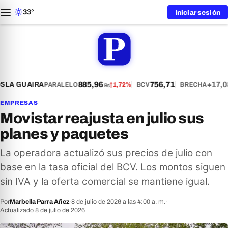
33°
Iniciar sesión
885,96
756,71
+17,0
S
LA GUAIRA
PARALELO
↑
1,72%
BCV
BRECHA
Bs
EMPRESAS
Movistar reajusta en julio sus
planes y paquetes
La operadora actualizó sus precios de julio con
base en la tasa oficial del BCV. Los montos siguen
sin IVA y la oferta comercial se mantiene igual.
Por
Marbella Parra Añez
·
8 de julio de 2026 a las 4:00 a. m.
·
Actualizado 8 de julio de 2026