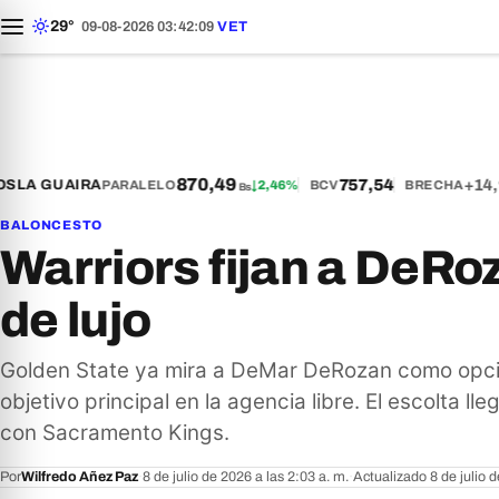
29°
09-08-2026 03:42:10
VET
870,49
757,54
+14,9
LA GUAIRA
PARALELO
↓
2,46%
BCV
BRECHA
Bs
BALONCESTO
Warriors fijan a DeRo
de lujo
Golden State ya mira a DeMar DeRozan como opció
objetivo principal en la agencia libre. El escolta lle
con Sacramento Kings.
Por
Wilfredo Añez Paz
·
8 de julio de 2026 a las 2:03 a. m.
·
Actualizado 8 de julio 