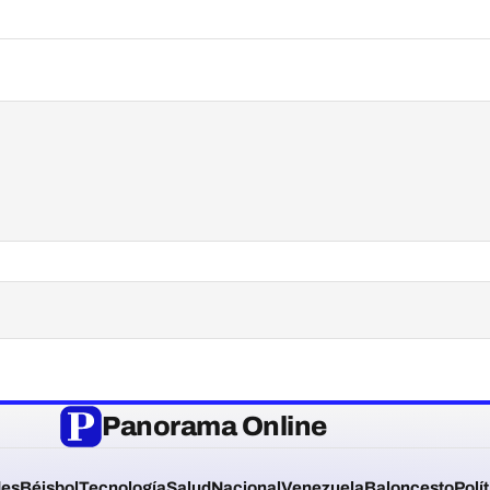
Panorama Online
des
Béisbol
Tecnología
Salud
Nacional
Venezuela
Baloncesto
Polí