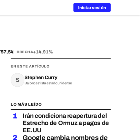
Iniciar sesión
7,54
+14,91%
BRECHA
EN ESTE ARTÍCULO
Stephen Curry
S
Baloncestista estadounidense
LO MÁS LEÍDO
1
Irán condiciona reapertura del
Estrecho de Ormuz a pagos de
EE.UU
2
Google cambia nombres de