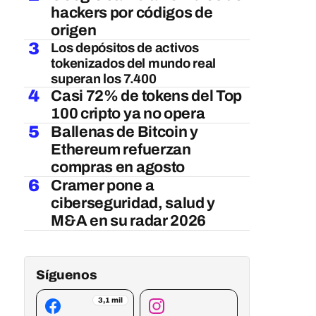
hackers por códigos de
origen
3
Los depósitos de activos
tokenizados del mundo real
superan los 7.400
4
Casi 72% de tokens del Top
100 cripto ya no opera
5
Ballenas de Bitcoin y
Ethereum refuerzan
compras en agosto
6
Cramer pone a
ciberseguridad, salud y
M&A en su radar 2026
Síguenos
3,1 mil