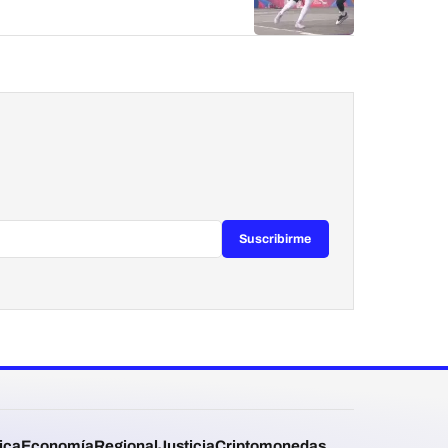
Suscribirme
tica
Economía
Regional
Justicia
Criptomonedas