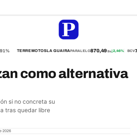
870,49
1%
75
TERREMOTOS
LA GUAIRA
PARALELO
↓
2,46%
BCV
Bs
zan como alternativa
n si no concreta su
ga tras quedar libre
de 2026