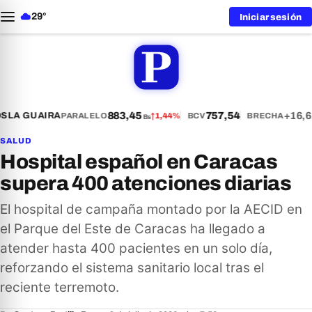
29°
Iniciar sesión
883,45
757,54
+16,6
S
LA GUAIRA
PARALELO
↑
1,44%
BCV
BRECHA
Bs
SALUD
Hospital español en Caracas
supera 400 atenciones diarias
El hospital de campaña montado por la AECID en
el Parque del Este de Caracas ha llegado a
atender hasta 400 pacientes en un solo día,
reforzando el sistema sanitario local tras el
reciente terremoto.