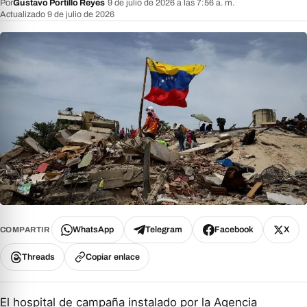
Por
Gustavo Portillo Reyes
·
9 de julio de 2026 a las 7:56 a. m.
·
Actualizado 9 de julio de 2026
WhatsApp
Telegram
Facebook
X
COMPARTIR
Threads
Copiar enlace
El hospital de campaña instalado por la Agencia