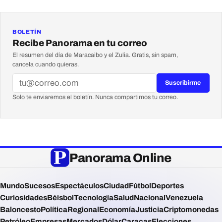
BOLETÍN
Recibe Panorama en tu correo
El resumen del día de Maracaibo y el Zulia. Gratis, sin spam,
cancela cuando quieras.
Suscribirme
Solo te enviaremos el boletín. Nunca compartimos tu correo.
Panorama Online
Mundo
Sucesos
Espectáculos
Ciudad
Fútbol
Deportes
Curiosidades
Béisbol
Tecnología
Salud
Nacional
Venezuela
Baloncesto
Política
Regional
Economía
Justicia
Criptomonedas
Petróleo
Empresas
Mercados
Dólar
Caracas
Elecciones