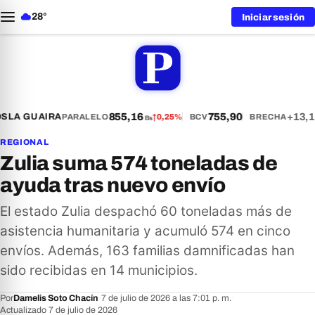
28°
Iniciar sesión
855,16
755,90
+13,1
S
LA GUAIRA
PARALELO
↑
0,25%
BCV
BRECHA
Bs
REGIONAL
Zulia suma 574 toneladas de
ayuda tras nuevo envío
El estado Zulia despachó 60 toneladas más de
asistencia humanitaria y acumuló 574 en cinco
envíos. Además, 163 familias damnificadas han
sido recibidas en 14 municipios.
Por
Damelis Soto Chacín
·
7 de julio de 2026 a las 7:01 p. m.
·
Actualizado 7 de julio de 2026