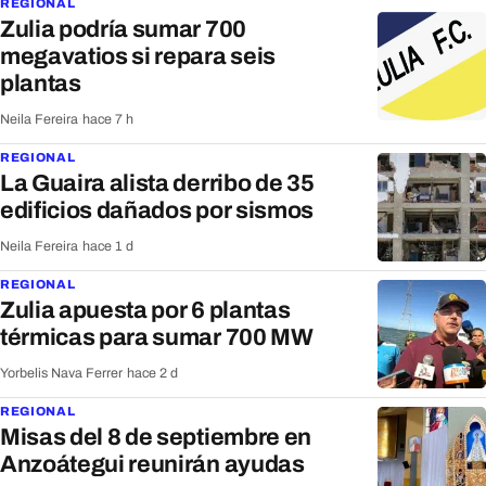
REGIONAL
Zulia podría sumar 700
megavatios si repara seis
plantas
Neila Fereira
·
hace 7 h
REGIONAL
La Guaira alista derribo de 35
edificios dañados por sismos
Neila Fereira
·
hace 1 d
REGIONAL
Zulia apuesta por 6 plantas
térmicas para sumar 700 MW
Yorbelis Nava Ferrer
·
hace 2 d
REGIONAL
Misas del 8 de septiembre en
Anzoátegui reunirán ayudas