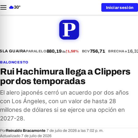
30°
Iniciar sesión
880,19
756,71
+16,3
LA GUAIRA
PARALELO
↑
1,58%
BCV
BRECHA
Bs
BALONCESTO
Rui Hachimura llega a Clippers
por dos temporadas
El alero japonés cerró un acuerdo por dos años
con Los Ángeles, con un valor de hasta 28
millones de dólares si se ejerce una opción en
2027-28.
Por
Reinaldo Bracamonte
·
7 de julio de 2026 a las 7:02 p. m.
·
Actualizado 7 de julio de 2026