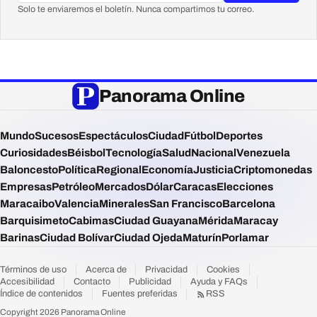
Solo te enviaremos el boletín. Nunca compartimos tu correo.
Panorama Online
Mundo
Sucesos
Espectáculos
Ciudad
Fútbol
Deportes
Curiosidades
Béisbol
Tecnología
Salud
Nacional
Venezuela
Baloncesto
Política
Regional
Economía
Justicia
Criptomonedas
Empresas
Petróleo
Mercados
Dólar
Caracas
Elecciones
Maracaibo
Valencia
Minerales
San Francisco
Barcelona
Barquisimeto
Cabimas
Ciudad Guayana
Mérida
Maracay
Barinas
Ciudad Bolívar
Ciudad Ojeda
Maturín
Porlamar
Términos de uso
Acerca de
Privacidad
Cookies
Accesibilidad
Contacto
Publicidad
Ayuda y FAQs
Índice de contenidos
Fuentes preferidas
RSS
Copyright 2026 Panorama Online