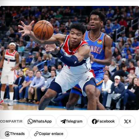
WhatsApp
Telegram
Facebook
X
COMPARTIR
Threads
Copiar enlace