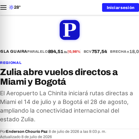
28°
Iniciar sesión
894,51
757,54
+18,0
S
LA GUAIRA
PARALELO
↑
0,98%
BCV
BRECHA
Bs
REGIONAL
Zulia abre vuelos directos a
Miami y Bogotá
El Aeropuerto La Chinita iniciará rutas directas a
Miami el 14 de julio y a Bogotá el 28 de agosto,
ampliando la conectividad internacional del
estado Zulia.
Por
Enderson Chourio Paz
·
8 de julio de 2026 a las 9:03 p. m.
·
Actualizado 8 de julio de 2026