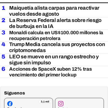
1
Maiquetía alista carpas para reactivar
vuelos desde agosto
2
La Reserva Federal alerta sobre riesgo
de burbuja en la IA
3
Monaldi calcula en US$100.000 millones la
recuperación petrolera
4
Trump Media cancela sus proyectos con
criptomonedas
5
LEO se mueve en un rango estrecho y
sigue sin impulso
6
Acciones de SpaceX suben 12% tras
vencimiento del primer lockup
Síguenos
3,1 mil