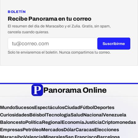
BOLETÍN
Recibe Panorama en tu correo
El resumen del día de Maracaibo y el Zulia. Gratis, sin spam,
cancela cuando quieras.
Suscribirme
Solo te enviaremos el boletín. Nunca compartimos tu correo.
Panorama Online
Mundo
Sucesos
Espectáculos
Ciudad
Fútbol
Deportes
Curiosidades
Béisbol
Tecnología
Salud
Nacional
Venezuela
Baloncesto
Política
Regional
Economía
Justicia
Criptomonedas
Empresas
Petróleo
Mercados
Dólar
Caracas
Elecciones
Maracaibo
Valencia
Minerales
San Francisco
Barcelona