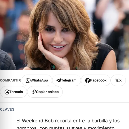
WhatsApp
Telegram
Facebook
X
COMPARTIR
Threads
Copiar enlace
CLAVES
—
El Weekend Bob recorta entre la barbilla y los
hombros, con puntas suaves y movimiento.