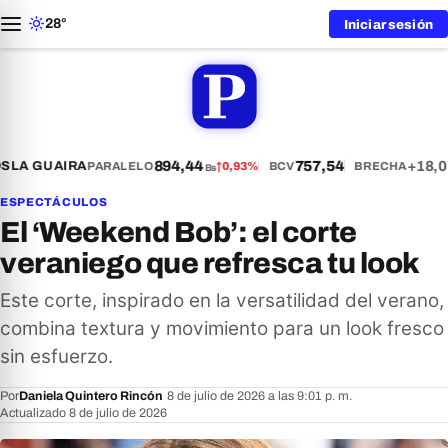
28°
Iniciar sesión
894,44
757,54
+18,0
S
LA GUAIRA
PARALELO
↑
0,93%
BCV
BRECHA
Bs
ESPECTÁCULOS
El ‘Weekend Bob’: el corte
veraniego que refresca tu look
Este corte, inspirado en la versatilidad del verano,
combina textura y movimiento para un look fresco
sin esfuerzo.
Por
Daniela Quintero Rincón
·
8 de julio de 2026 a las 9:01 p. m.
·
Actualizado 8 de julio de 2026