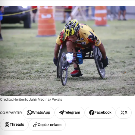
Crédito:
Heriberto Jahir Medina / Pexels
WhatsApp
Telegram
Facebook
X
COMPARTIR
Threads
Copiar enlace