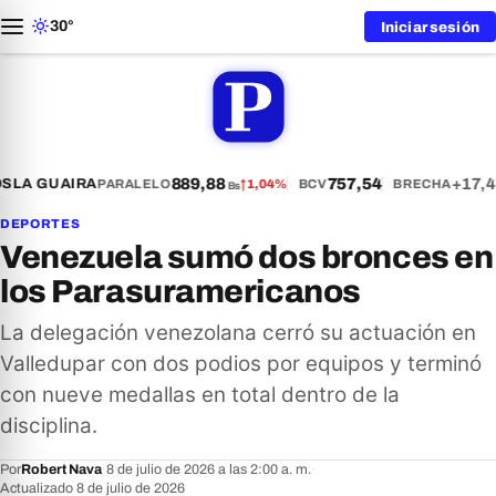
30°
Iniciar sesión
889,88
757,54
+17,4
S
LA GUAIRA
PARALELO
↑
1,04%
BCV
BRECHA
Bs
DEPORTES
Venezuela sumó dos bronces en
los Parasuramericanos
La delegación venezolana cerró su actuación en
Valledupar con dos podios por equipos y terminó
con nueve medallas en total dentro de la
disciplina.
Por
Robert Nava
·
8 de julio de 2026 a las 2:00 a. m.
·
Actualizado 8 de julio de 2026