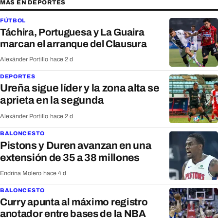
MÁS EN DEPORTES
FÚTBOL
Táchira, Portuguesa y La Guaira
marcan el arranque del Clausura
Alexánder Portillo
·
hace 2 d
DEPORTES
Ureña sigue líder y la zona alta se
aprieta en la segunda
Alexánder Portillo
·
hace 2 d
BALONCESTO
Pistons y Duren avanzan en una
extensión de 35 a 38 millones
Endrina Molero
·
hace 4 d
BALONCESTO
Curry apunta al máximo registro
anotador entre bases de la NBA