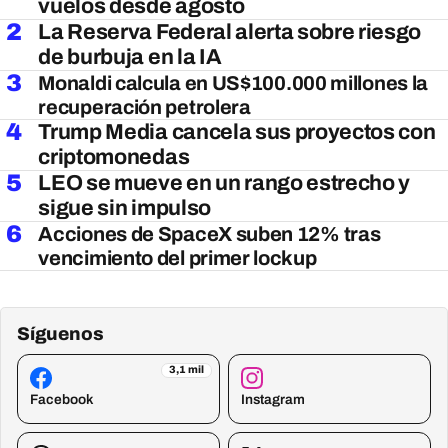
vuelos desde agosto
2
La Reserva Federal alerta sobre riesgo
de burbuja en la IA
3
Monaldi calcula en US$100.000 millones la
recuperación petrolera
4
Trump Media cancela sus proyectos con
criptomonedas
5
LEO se mueve en un rango estrecho y
sigue sin impulso
6
Acciones de SpaceX suben 12% tras
vencimiento del primer lockup
Síguenos
3,1 mil
Facebook
Instagram