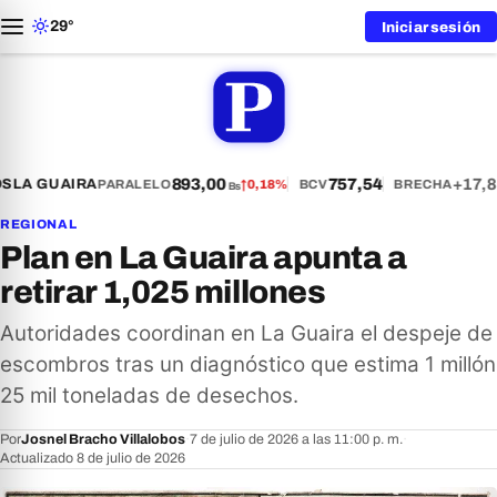
29°
Iniciar sesión
893,00
757,54
+17,8
S
LA GUAIRA
PARALELO
↑
0,18%
BCV
BRECHA
Bs
REGIONAL
Plan en La Guaira apunta a
retirar 1,025 millones
Autoridades coordinan en La Guaira el despeje de
escombros tras un diagnóstico que estima 1 millón
25 mil toneladas de desechos.
Por
Josnel Bracho Villalobos
·
7 de julio de 2026 a las 11:00 p. m.
·
Actualizado 8 de julio de 2026