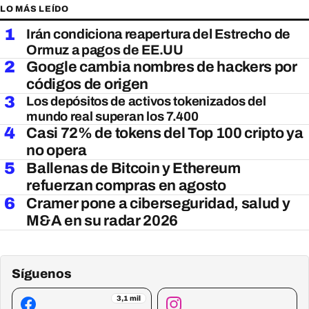
LO MÁS LEÍDO
1
Irán condiciona reapertura del Estrecho de
Ormuz a pagos de EE.UU
2
Google cambia nombres de hackers por
códigos de origen
3
Los depósitos de activos tokenizados del
mundo real superan los 7.400
4
Casi 72% de tokens del Top 100 cripto ya
no opera
5
Ballenas de Bitcoin y Ethereum
refuerzan compras en agosto
6
Cramer pone a ciberseguridad, salud y
M&A en su radar 2026
Síguenos
3,1 mil