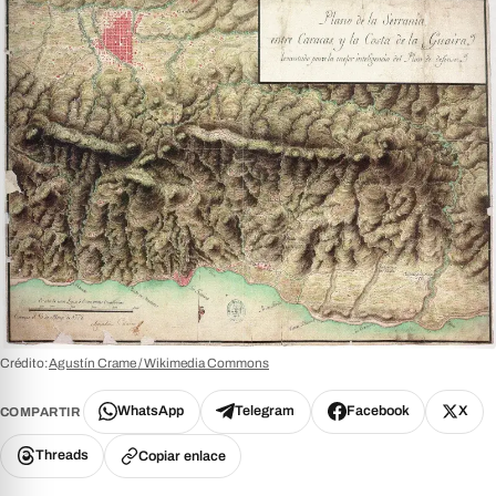
Crédito:
Agustín Crame / Wikimedia Commons
WhatsApp
Telegram
Facebook
X
COMPARTIR
Threads
Copiar enlace