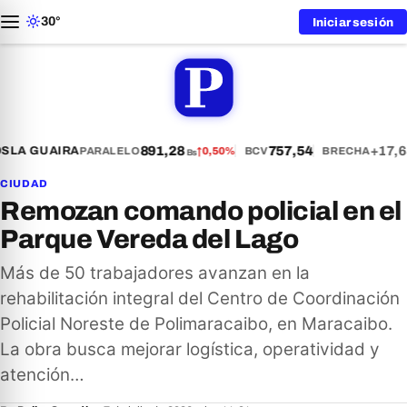
30°
Iniciar sesión
891,28
757,54
+17,6
S
LA GUAIRA
PARALELO
↑
0,50%
BCV
BRECHA
Bs
CIUDAD
Remozan comando policial en el
Parque Vereda del Lago
Más de 50 trabajadores avanzan en la
rehabilitación integral del Centro de Coordinación
Policial Noreste de Polimaracaibo, en Maracaibo.
La obra busca mejorar logística, operatividad y
atención…