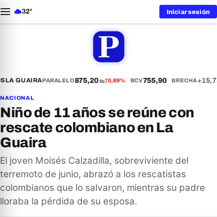
32°
Iniciar sesión
875,20
755,90
+15,7
S
LA GUAIRA
PARALELO
↑
0,89%
BCV
BRECHA
Bs
NACIONAL
Niño de 11 años se reúne con
rescate colombiano en La
Guaira
El joven Moisés Calzadilla, sobreviviente del
terremoto de junio, abrazó a los rescatistas
colombianos que lo salvaron, mientras su padre
lloraba la pérdida de su esposa.