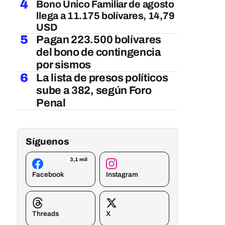
4
Bono Único Familiar de agosto
llega a 11.175 bolívares, 14,79
USD
5
Pagan 223.500 bolívares
del bono de contingencia
por sismos
6
La lista de presos políticos
sube a 382, según Foro
Penal
Síguenos
3,1 mil
Facebook
Instagram
Threads
X