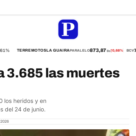
873,87
1%
75
TERREMOTOS
LA GUAIRA
PARALELO
↑
0,68%
BCV
Bs
 a 3.685 las muertes
0 los heridos y en
s del 24 de junio.
e 2026