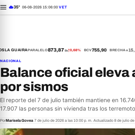
35°
06-08-2026 15:06:01
VET
873,87
755,90
+15,6
LA GUAIRA
PARALELO
↑
0,68%
BCV
BRECHA
Bs
NACIONAL
Balance oficial eleva
por sismos
El reporte del 7 de julio también mantiene en 16.74
17.907 las personas sin vivienda tras los terremoto
Por
Marisela Govea
·
7 de julio de 2026 a las 10:00 p. m.
·
Actualizado 8 de julio d