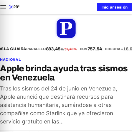
29°
Iniciar sesión
883,45
757,54
+16,
S
LA GUAIRA
PARALELO
↑
1,48%
BCV
BRECHA
Bs
NACIONAL
Apple brinda ayuda tras sismos
en Venezuela
Tras los sismos del 24 de junio en Venezuela,
Apple anunció que destinará recursos para
asistencia humanitaria, sumándose a otras
compañías como Starlink que ya ofrecieron
servicio gratuito en las…