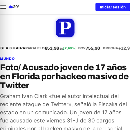
29°
Iniciar sesión
853,96
755,90
+12,9
S
LA GUAIRA
PARALELO
↓
2,49%
BCV
BRECHA
Bs
MUNDO
Foto/ Acusado joven de 17 años
en Florida por hackeo masivo de
Twitter
Graham Ivan Clark «fue el autor intelectual del
reciente ataque de Twitter», señaló la Fiscalía del
estado en un comunicado. Un joven de 17 años
fue acusado este viernes 31-J de 30 cargos
criminales por el hackeo masivo de la red social