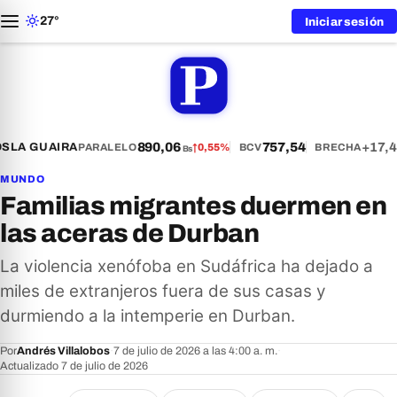
27°
Iniciar sesión
890,06
757,54
+17,4
S
LA GUAIRA
PARALELO
↑
0,55%
BCV
BRECHA
Bs
MUNDO
Familias migrantes duermen en
las aceras de Durban
La violencia xenófoba en Sudáfrica ha dejado a
miles de extranjeros fuera de sus casas y
durmiendo a la intemperie en Durban.
Por
Andrés Villalobos
·
7 de julio de 2026 a las 4:00 a. m.
·
Actualizado 7 de julio de 2026