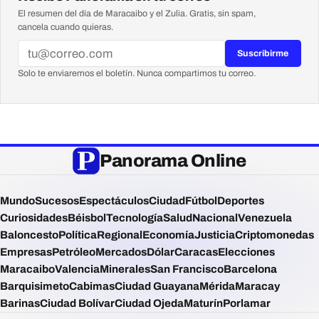
El resumen del día de Maracaibo y el Zulia. Gratis, sin spam,
cancela cuando quieras.
Suscribirme
Solo te enviaremos el boletín. Nunca compartimos tu correo.
Panorama Online
Mundo
Sucesos
Espectáculos
Ciudad
Fútbol
Deportes
Curiosidades
Béisbol
Tecnología
Salud
Nacional
Venezuela
Baloncesto
Política
Regional
Economía
Justicia
Criptomonedas
Empresas
Petróleo
Mercados
Dólar
Caracas
Elecciones
Maracaibo
Valencia
Minerales
San Francisco
Barcelona
Barquisimeto
Cabimas
Ciudad Guayana
Mérida
Maracay
Barinas
Ciudad Bolívar
Ciudad Ojeda
Maturín
Porlamar