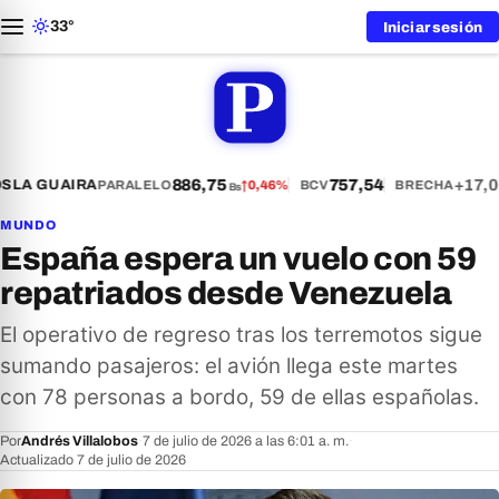
33°
Iniciar sesión
886,75
757,54
+17,0
S
LA GUAIRA
PARALELO
↑
0,46%
BCV
BRECHA
Bs
MUNDO
España espera un vuelo con 59
repatriados desde Venezuela
El operativo de regreso tras los terremotos sigue
sumando pasajeros: el avión llega este martes
con 78 personas a bordo, 59 de ellas españolas.
Por
Andrés Villalobos
·
7 de julio de 2026 a las 6:01 a. m.
·
Actualizado 7 de julio de 2026