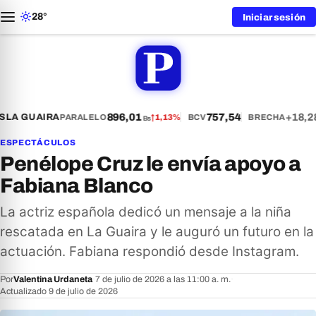
28°
Iniciar sesión
896,01
757,54
+18,2
LA GUAIRA
PARALELO
↑
1,13%
BCV
BRECHA
Bs
ESPECTÁCULOS
Penélope Cruz le envía apoyo a
Fabiana Blanco
La actriz española dedicó un mensaje a la niña
rescatada en La Guaira y le auguró un futuro en la
actuación. Fabiana respondió desde Instagram.
Por
Valentina Urdaneta
·
7 de julio de 2026 a las 11:00 a. m.
·
Actualizado 9 de julio de 2026