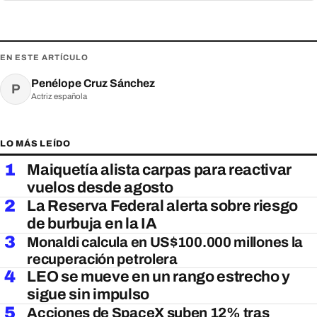
EN ESTE ARTÍCULO
Penélope Cruz Sánchez
P
Actriz española
LO MÁS LEÍDO
1
Maiquetía alista carpas para reactivar
vuelos desde agosto
2
La Reserva Federal alerta sobre riesgo
de burbuja en la IA
3
Monaldi calcula en US$100.000 millones la
recuperación petrolera
4
LEO se mueve en un rango estrecho y
sigue sin impulso
5
Acciones de SpaceX suben 12% tras