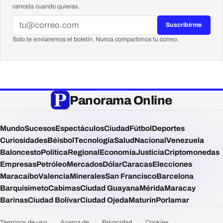
cancela cuando quieras.
Suscribirme
Solo te enviaremos el boletín. Nunca compartimos tu correo.
Panorama Online
Mundo
Sucesos
Espectáculos
Ciudad
Fútbol
Deportes
Curiosidades
Béisbol
Tecnología
Salud
Nacional
Venezuela
Baloncesto
Política
Regional
Economía
Justicia
Criptomonedas
Empresas
Petróleo
Mercados
Dólar
Caracas
Elecciones
Maracaibo
Valencia
Minerales
San Francisco
Barcelona
Barquisimeto
Cabimas
Ciudad Guayana
Mérida
Maracay
Barinas
Ciudad Bolívar
Ciudad Ojeda
Maturín
Porlamar
Términos de uso
Acerca de
Privacidad
Cookies