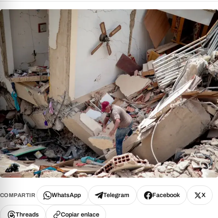
WhatsApp
Telegram
Facebook
X
COMPARTIR
Threads
Copiar enlace