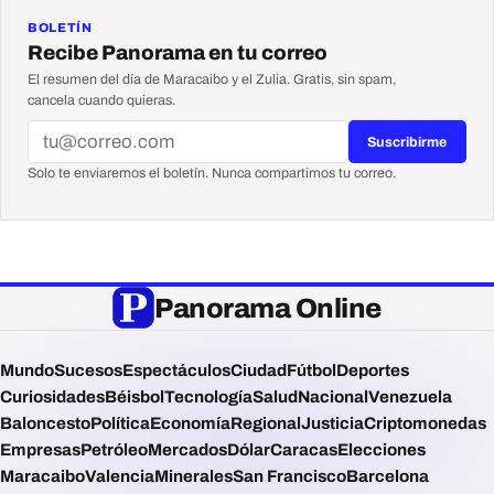
BOLETÍN
Recibe Panorama en tu correo
El resumen del día de Maracaibo y el Zulia. Gratis, sin spam,
cancela cuando quieras.
Suscribirme
Solo te enviaremos el boletín. Nunca compartimos tu correo.
Panorama Online
Mundo
Sucesos
Espectáculos
Ciudad
Fútbol
Deportes
Curiosidades
Béisbol
Tecnología
Salud
Nacional
Venezuela
Baloncesto
Política
Economía
Regional
Justicia
Criptomonedas
Empresas
Petróleo
Mercados
Dólar
Caracas
Elecciones
Maracaibo
Valencia
Minerales
San Francisco
Barcelona