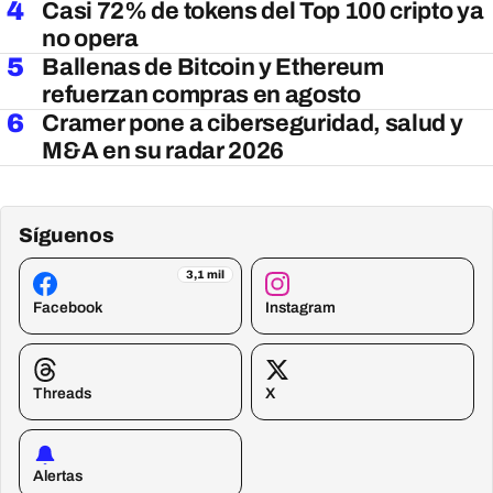
4
Casi 72% de tokens del Top 100 cripto ya
no opera
5
Ballenas de Bitcoin y Ethereum
refuerzan compras en agosto
6
Cramer pone a ciberseguridad, salud y
M&A en su radar 2026
Síguenos
3,1 mil
Facebook
Instagram
Threads
X
Alertas