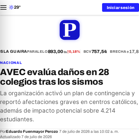
29°
Iniciar sesión
893,00
757,54
+17,8
S
LA GUAIRA
PARALELO
↑
0,18%
BCV
BRECHA
Bs
NACIONAL
AVEC evalúa daños en 28
colegios tras los sismos
La organización activó un plan de contingencia y
reportó afectaciones graves en centros católicos,
además de impacto potencial sobre 4.214
estudiantes.
Por
Eduardo Fuenmayor Perozo
·
7 de julio de 2026 a las 10:02 a. m.
·
Actualizado 7 de julio de 2026