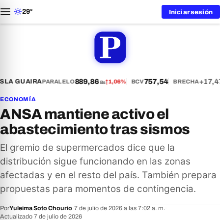
29°
Iniciar sesión
889,86
757,54
+17,4
S
LA GUAIRA
PARALELO
↑
1,06%
BCV
BRECHA
Bs
ECONOMÍA
ANSA mantiene activo el
abastecimiento tras sismos
El gremio de supermercados dice que la
distribución sigue funcionando en las zonas
afectadas y en el resto del país. También prepara
propuestas para momentos de contingencia.
Por
Yuleima Soto Chourio
·
7 de julio de 2026 a las 7:02 a. m.
·
Actualizado 7 de julio de 2026