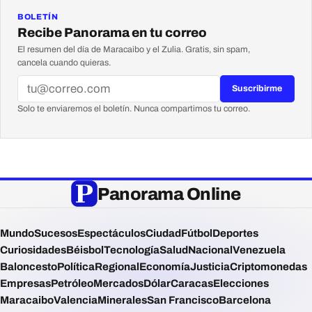
BOLETÍN
Recibe Panorama en tu correo
El resumen del día de Maracaibo y el Zulia. Gratis, sin spam,
cancela cuando quieras.
Suscribirme
Solo te enviaremos el boletín. Nunca compartimos tu correo.
Panorama Online
Mundo
Sucesos
Espectáculos
Ciudad
Fútbol
Deportes
Curiosidades
Béisbol
Tecnología
Salud
Nacional
Venezuela
Baloncesto
Política
Regional
Economía
Justicia
Criptomonedas
Empresas
Petróleo
Mercados
Dólar
Caracas
Elecciones
Maracaibo
Valencia
Minerales
San Francisco
Barcelona