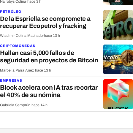
Nairobys Colina
·
hace 3 h
PETRÓLEO
De la Espriella se compromete a
recuperar Ecopetrol y fracking
Wladimir Colina Machado
·
hace 13 h
CRIPTOMONEDAS
Hallan casi 5,000 fallos de
seguridad en proyectos de Bitcoin
Marbella Parra Añez
·
hace 13 h
EMPRESAS
Block acelera con IA tras recortar
el 40% de su nómina
Gabriela Semprún
·
hace 14 h