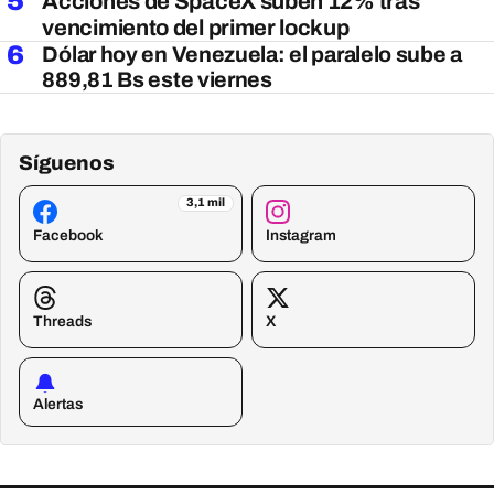
5
Acciones de SpaceX suben 12% tras
vencimiento del primer lockup
6
Dólar hoy en Venezuela: el paralelo sube a
889,81 Bs este viernes
Síguenos
3,1 mil
Facebook
Instagram
Threads
X
Alertas