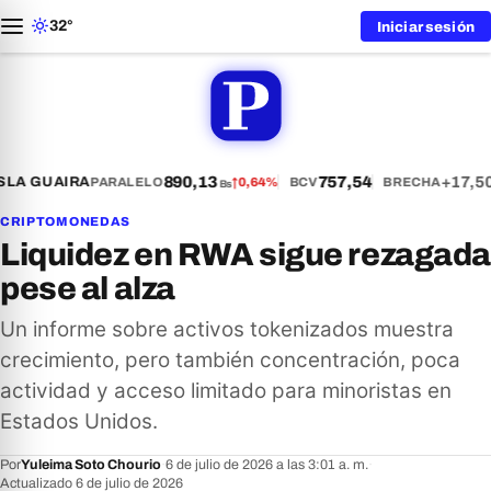
32°
Iniciar sesión
890,13
757,54
+17,50
LA GUAIRA
PARALELO
↑
0,64%
BCV
BRECHA
Bs
CRIPTOMONEDAS
Liquidez en RWA sigue rezagada
pese al alza
Un informe sobre activos tokenizados muestra
crecimiento, pero también concentración, poca
actividad y acceso limitado para minoristas en
Estados Unidos.
Por
Yuleima Soto Chourio
·
6 de julio de 2026 a las 3:01 a. m.
·
Actualizado 6 de julio de 2026