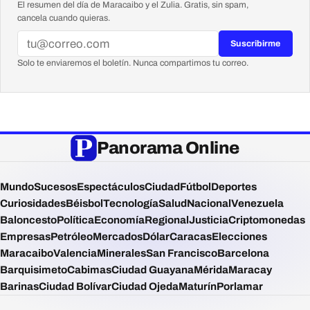
El resumen del día de Maracaibo y el Zulia. Gratis, sin spam,
cancela cuando quieras.
Suscribirme
Solo te enviaremos el boletín. Nunca compartimos tu correo.
Panorama Online
Mundo
Sucesos
Espectáculos
Ciudad
Fútbol
Deportes
Curiosidades
Béisbol
Tecnología
Salud
Nacional
Venezuela
Baloncesto
Política
Economía
Regional
Justicia
Criptomonedas
Empresas
Petróleo
Mercados
Dólar
Caracas
Elecciones
Maracaibo
Valencia
Minerales
San Francisco
Barcelona
Barquisimeto
Cabimas
Ciudad Guayana
Mérida
Maracay
Barinas
Ciudad Bolívar
Ciudad Ojeda
Maturín
Porlamar