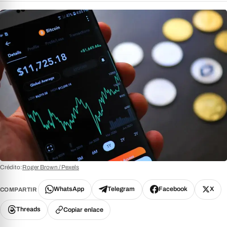
Crédito:
Roger Brown / Pexels
WhatsApp
Telegram
Facebook
X
COMPARTIR
Threads
Copiar enlace