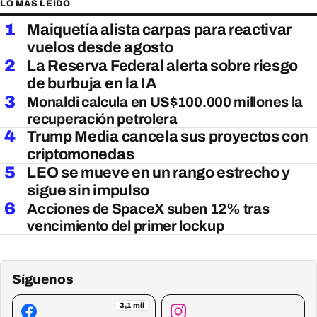
LO MÁS LEÍDO
1
Maiquetía alista carpas para reactivar
vuelos desde agosto
2
La Reserva Federal alerta sobre riesgo
de burbuja en la IA
3
Monaldi calcula en US$100.000 millones la
recuperación petrolera
4
Trump Media cancela sus proyectos con
criptomonedas
5
LEO se mueve en un rango estrecho y
sigue sin impulso
6
Acciones de SpaceX suben 12% tras
vencimiento del primer lockup
Síguenos
3,1 mil