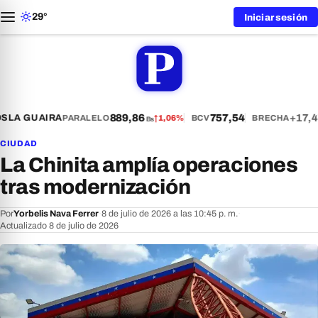
29°
Iniciar sesión
889,86
757,54
+17,4
S
LA GUAIRA
PARALELO
↑
1,06%
BCV
BRECHA
Bs
CIUDAD
La Chinita amplía operaciones
tras modernización
Por
Yorbelis Nava Ferrer
·
8 de julio de 2026 a las 10:45 p. m.
·
Actualizado 8 de julio de 2026