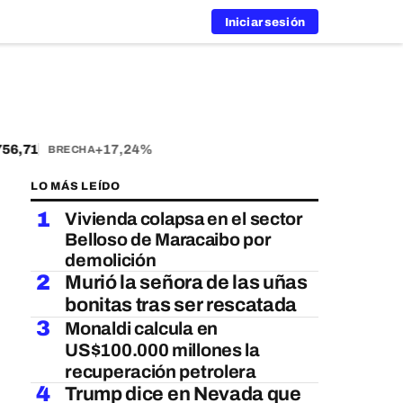
Iniciar sesión
6,71
+17,24%
BRECHA
LO MÁS LEÍDO
1
Vivienda colapsa en el sector
Belloso de Maracaibo por
demolición
2
Murió la señora de las uñas
bonitas tras ser rescatada
3
Monaldi calcula en
US$100.000 millones la
recuperación petrolera
4
Trump dice en Nevada que