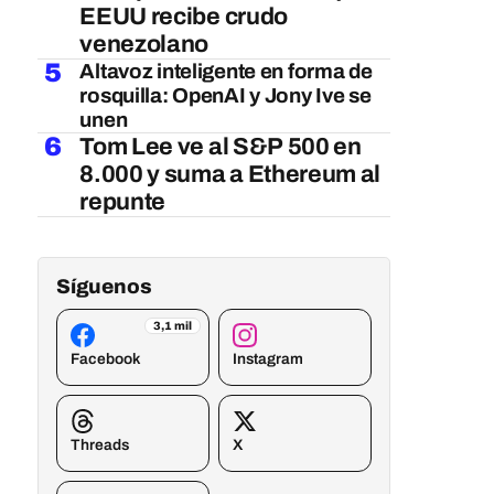
EEUU recibe crudo
venezolano
5
Altavoz inteligente en forma de
rosquilla: OpenAI y Jony Ive se
unen
6
Tom Lee ve al S&P 500 en
8.000 y suma a Ethereum al
repunte
Síguenos
3,1 mil
Facebook
Instagram
Threads
X