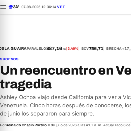
34°
07-08-2026 12:36:15
VET
887,16
756,71
+17,2
LA GUAIRA
PARALELO
↑
3,49%
BCV
BRECHA
Bs
SUCESOS
Un reencuentro en Ve
tragedia
Ashley Ochoa viajó desde California para ver a Ví
Venezuela. Cinco horas después de conocerse, los
de junio los separaron para siempre.
Por
Reinaldo Chacín Portillo
·
6 de julio de 2026 a las 4:01 a. m.
·
Actualizado 6 de 