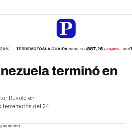
887,16
4%
75
TERREMOTOS
LA GUAIRA
PARALELO
↑
3,49%
BCV
Bs
nezuela terminó en
ctor Ruvolo en
 terremotos del 24
julio de 2026