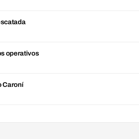
rescatada
s operativos
o Caroní