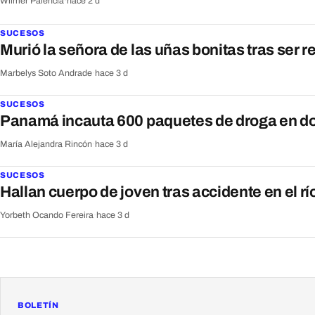
Wilmer Palencia
·
hace 2 d
SUCESOS
Murió la señora de las uñas bonitas tras ser 
Marbelys Soto Andrade
·
hace 3 d
SUCESOS
Panamá incauta 600 paquetes de droga en do
María Alejandra Rincón
·
hace 3 d
SUCESOS
Hallan cuerpo de joven tras accidente en el rí
Yorbeth Ocando Fereira
·
hace 3 d
BOLETÍN