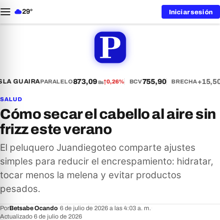
29°
Iniciar sesión
873,09
755,90
+15,50
LA GUAIRA
PARALELO
↑
0,26%
BCV
BRECHA
Bs
SALUD
Cómo secar el cabello al aire sin
frizz este verano
El peluquero Juandiegoteo comparte ajustes
simples para reducir el encrespamiento: hidratar,
tocar menos la melena y evitar productos
pesados.
Por
Betsabe Ocando
·
6 de julio de 2026 a las 4:03 a. m.
·
Actualizado 6 de julio de 2026