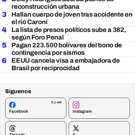
reconstrucción urbana
3
Hallan cuerpo de joven tras accidente en
el río Caroní
4
La lista de presos políticos sube a 382,
según Foro Penal
5
Pagan 223.500 bolívares del bono de
contingencia por sismos
6
EEUU cancela visa a embajadora de
Brasil por reciprocidad
Síguenos
3,1 mil
Facebook
Instagram
Threads
X