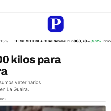
863,78
15%
75
TERREMOTOS
LA GUAIRA
PARALELO
↓
0,88%
BCV
Bs
0 kilos para
ra
nsumos veterinarios
en La Guaira.
2026