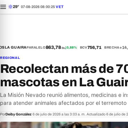
29°
07-08-2026 08:00:26
VET
863,78
756,71
+14,
S
LA GUAIRA
PARALELO
↓
0,88%
BCV
BRECHA
Bs
REGIONAL
Recolectan más de 70
mascotas en La Guai
La Misión Nevado reunió alimentos, medicinas e i
para atender animales afectados por el terremoto 
Por
Deiby González
·
6 de julio de 2026 a las 3:03 a. m.
·
Actualizado 6 de julio de 