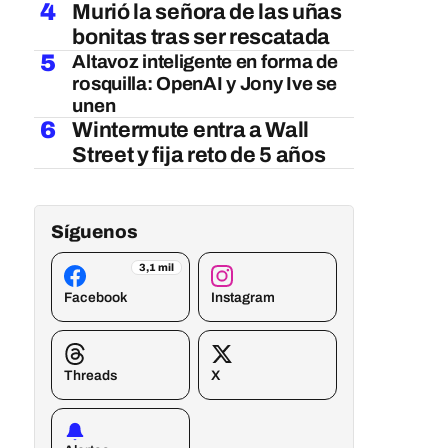
4
Murió la señora de las uñas
bonitas tras ser rescatada
5
Altavoz inteligente en forma de
rosquilla: OpenAI y Jony Ive se
unen
6
Wintermute entra a Wall
Street y fija reto de 5 años
Síguenos
3,1 mil
Facebook
Instagram
Threads
X