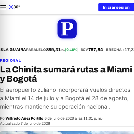
30°
Iniciar sesión
889,31
757,54
+17,3
S
LA GUAIRA
PARALELO
↓
0,16%
BCV
BRECHA
Bs
REGIONAL
La Chinita sumará rutas a Miami
y Bogotá
El aeropuerto zuliano incorporará vuelos directos
a Miami el 14 de julio y a Bogotá el 28 de agosto,
mientras mantiene su operación nacional.
Por
Wilfredo Añez Portillo
·
6 de julio de 2026 a las 11:01 p. m.
·
Actualizado 7 de julio de 2026