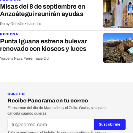
Misas del 8 de septiembre en
Anzoátegui reunirán ayudas
Deiby González
·
hace 1 d
REGIONAL
Punta Iguana estrena bulevar
renovado con kioscos y luces
Yorbelis Nava Ferrer
·
hace 2 d
BOLETÍN
Recibe Panorama en tu correo
El resumen del día de Maracaibo y el Zulia. Gratis, sin spam,
cancela cuando quieras.
Suscribirme
Solo te enviaremos el boletín. Nunca compartimos tu correo.