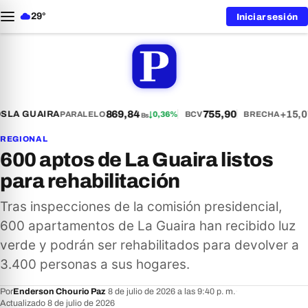
29°
Iniciar sesión
869,84
755,90
+15,0
S
LA GUAIRA
PARALELO
↓
0,36%
BCV
BRECHA
Bs
REGIONAL
600 aptos de La Guaira listos
para rehabilitación
Tras inspecciones de la comisión presidencial,
600 apartamentos de La Guaira han recibido luz
verde y podrán ser rehabilitados para devolver a
3.400 personas a sus hogares.
Por
Enderson Chourio Paz
·
8 de julio de 2026 a las 9:40 p. m.
·
Actualizado 8 de julio de 2026