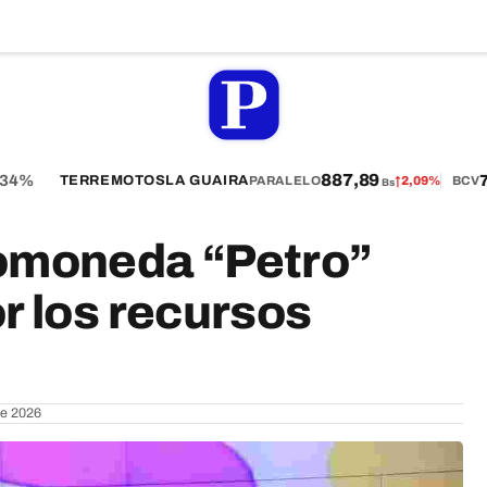
887,89
4%
75
TERREMOTOS
LA GUAIRA
PARALELO
↑
2,09%
BCV
Bs
tomoneda “Petro”
r los recursos
de 2026