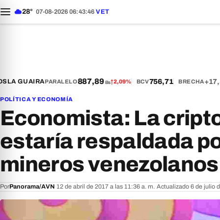
28°
07-08-2026 06:43:47
VET
887,89
756,71
+17,3
S
LA GUAIRA
PARALELO
↑
2,09%
BCV
BRECHA
Bs
POLÍTICA Y ECONOMÍA
Economista: La crip
estaría respaldada po
mineros venezolanos
Por
Panorama/AVN
·
12 de abril de 2017 a las 11:36 a. m.
·
Actualizado 6 de julio 