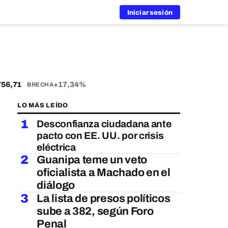
Iniciar sesión
6,71
+17,34%
BRECHA
LO MÁS LEÍDO
1
Desconfianza ciudadana ante
pacto con EE. UU. por crisis
eléctrica
2
Guanipa teme un veto
oficialista a Machado en el
diálogo
3
La lista de presos políticos
sube a 382, según Foro
Penal