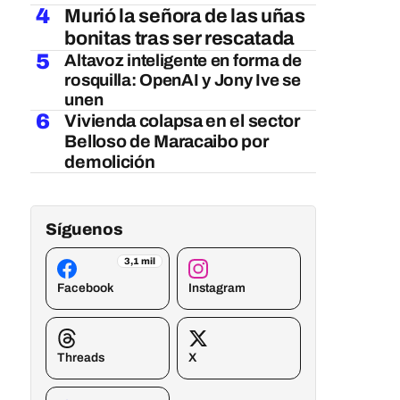
4
Murió la señora de las uñas
bonitas tras ser rescatada
5
Altavoz inteligente en forma de
rosquilla: OpenAI y Jony Ive se
unen
6
Vivienda colapsa en el sector
Belloso de Maracaibo por
demolición
Síguenos
3,1 mil
Facebook
Instagram
Threads
X