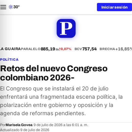
30°
Iniciar sesión
885,19
757,54
+16,85%
A GUAIRA
PARALELO
↑
0,07%
BCV
BRECHA
Bs
POLÍTICA
Retos del nuevo Congreso
colombiano 2026‑
El Congreso que se instalará el 20 de julio
enfrentará una fragmentada escena política, la
polarización entre gobierno y oposición y la
agenda de reformas pendientes.
Por
Marisela Govea
·
9 de julio de 2026 a las 6:01 a. m.
·
Actualizado 9 de julio de 2026