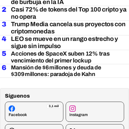
de burbuja en la IA
2
Casi 72% de tokens del Top 100 cripto ya
no opera
3
Trump Media cancela sus proyectos con
criptomonedas
4
LEO se mueve en un rango estrecho y
sigue sin impulso
5
Acciones de SpaceX suben 12% tras
vencimiento del primer lockup
6
Mansión de $6 millones y deuda de
$309 millones: paradoja de Kahn
Síguenos
3,1 mil
Facebook
Instagram