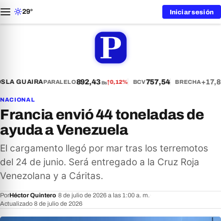
29°
Iniciar sesión
892,43
757,54
+17,8
S
LA GUAIRA
PARALELO
↑
0,12%
BCV
BRECHA
Bs
NACIONAL
Francia envió 44 toneladas de
ayuda a Venezuela
El cargamento llegó por mar tras los terremotos
del 24 de junio. Será entregado a la Cruz Roja
Venezolana y a Cáritas.
Por
Héctor Quintero
·
8 de julio de 2026 a las 1:00 a. m.
·
Actualizado 8 de julio de 2026