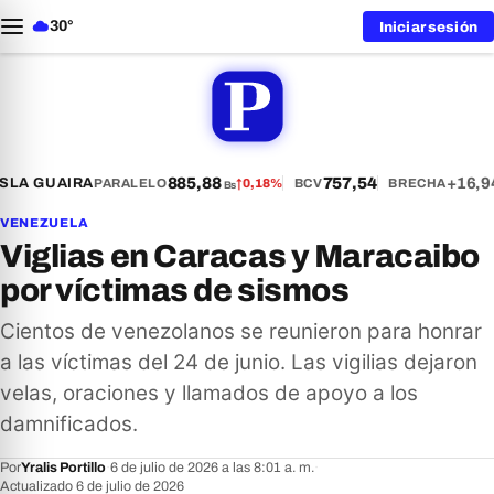
30°
Iniciar sesión
885,88
757,54
+16,9
S
LA GUAIRA
PARALELO
↑
0,18%
BCV
BRECHA
Bs
VENEZUELA
Viglias en Caracas y Maracaibo
por víctimas de sismos
Cientos de venezolanos se reunieron para honrar
a las víctimas del 24 de junio. Las vigilias dejaron
velas, oraciones y llamados de apoyo a los
damnificados.
Por
Yralis Portillo
·
6 de julio de 2026 a las 8:01 a. m.
·
Actualizado 6 de julio de 2026