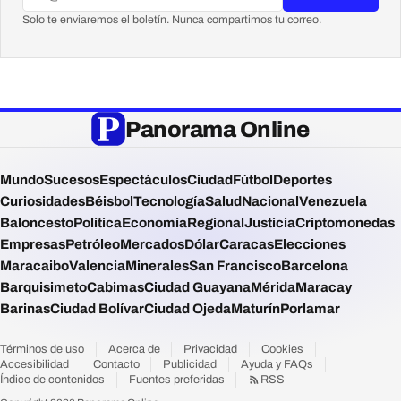
Solo te enviaremos el boletín. Nunca compartimos tu correo.
Panorama Online
Mundo
Sucesos
Espectáculos
Ciudad
Fútbol
Deportes
Curiosidades
Béisbol
Tecnología
Salud
Nacional
Venezuela
Baloncesto
Política
Economía
Regional
Justicia
Criptomonedas
Empresas
Petróleo
Mercados
Dólar
Caracas
Elecciones
Maracaibo
Valencia
Minerales
San Francisco
Barcelona
Barquisimeto
Cabimas
Ciudad Guayana
Mérida
Maracay
Barinas
Ciudad Bolívar
Ciudad Ojeda
Maturín
Porlamar
Términos de uso
Acerca de
Privacidad
Cookies
Accesibilidad
Contacto
Publicidad
Ayuda y FAQs
Índice de contenidos
Fuentes preferidas
RSS