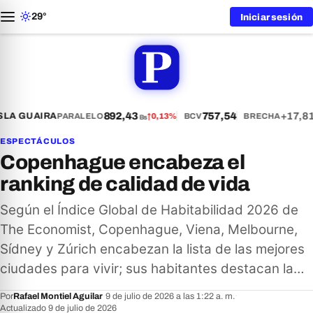
29°
Iniciar sesión
892,43
757,54
+17,81
LA GUAIRA
PARALELO
↑
0,13%
BCV
BRECHA
Bs
ESPECTÁCULOS
Copenhague encabeza el
ranking de calidad de vida
Según el Índice Global de Habitabilidad 2026 de
The Economist, Copenhague, Viena, Melbourne,
Sídney y Zúrich encabezan la lista de las mejores
ciudades para vivir; sus habitantes destacan la…
Por
Rafael Montiel Aguilar
·
9 de julio de 2026 a las 1:22 a. m.
·
Actualizado 9 de julio de 2026