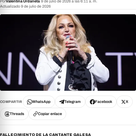
Por
Valentina Urdaneta
·
9 de julio de 2026 a las 6:11 a. m.
·
Actualizado 9 de julio de 2026
WhatsApp
Telegram
Facebook
X
COMPARTIR
Threads
Copiar enlace
FALLECIMIENTO DE LA CANTANTE GALESA