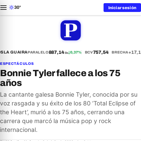
30°
Iniciar sesión
887,14
757,54
+17,1
S
LA GUAIRA
PARALELO
↓
0,37%
BCV
BRECHA
Bs
ESPECTÁCULOS
Bonnie Tyler fallece a los 75
años
La cantante galesa Bonnie Tyler, conocida por su
voz rasgada y su éxito de los 80 ‘Total Eclipse of
the Heart’, murió a los 75 años, cerrando una
carrera que marcó la música pop y rock
internacional.