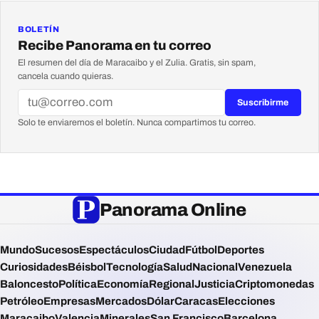
BOLETÍN
Recibe Panorama en tu correo
El resumen del día de Maracaibo y el Zulia. Gratis, sin spam,
cancela cuando quieras.
Suscribirme
Solo te enviaremos el boletín. Nunca compartimos tu correo.
Panorama Online
Mundo
Sucesos
Espectáculos
Ciudad
Fútbol
Deportes
Curiosidades
Béisbol
Tecnología
Salud
Nacional
Venezuela
Baloncesto
Política
Economía
Regional
Justicia
Criptomonedas
Petróleo
Empresas
Mercados
Dólar
Caracas
Elecciones
Maracaibo
Valencia
Minerales
San Francisco
Barcelona