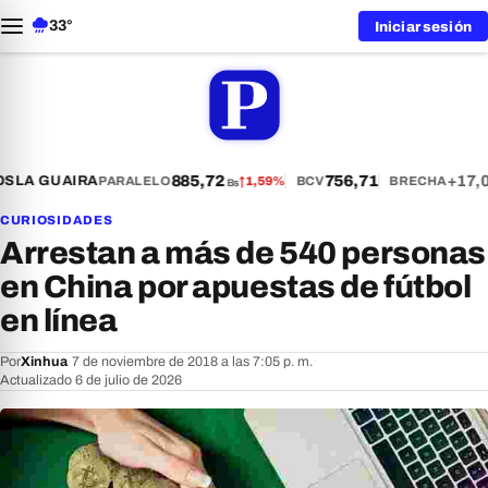
33°
Iniciar sesión
885,72
756,71
+17,
S
LA GUAIRA
PARALELO
↑
1,59%
BCV
BRECHA
Bs
CURIOSIDADES
Arrestan a más de 540 personas
en China por apuestas de fútbol
en línea
Por
Xinhua
·
7 de noviembre de 2018 a las 7:05 p. m.
·
Actualizado 6 de julio de 2026