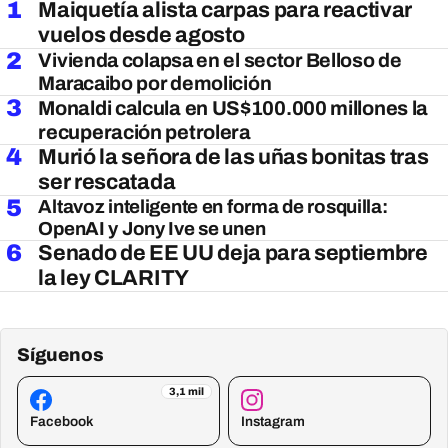
1
Maiquetía alista carpas para reactivar
vuelos desde agosto
2
Vivienda colapsa en el sector Belloso de
Maracaibo por demolición
3
Monaldi calcula en US$100.000 millones la
recuperación petrolera
4
Murió la señora de las uñas bonitas tras
ser rescatada
5
Altavoz inteligente en forma de rosquilla:
OpenAI y Jony Ive se unen
6
Senado de EE UU deja para septiembre
la ley CLARITY
Síguenos
3,1 mil
Facebook
Instagram