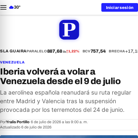
30°
Iniciar sesión
887,68
757,54
+17,1
S
LA GUAIRA
PARALELO
↑
1,22%
BCV
BRECHA
Bs
VENEZUELA
Iberia volverá a volar a
Venezuela desde el 9 de julio
La aerolínea española reanudará su ruta regular
entre Madrid y Valencia tras la suspensión
provocada por los terremotos del 24 de junio.
Por
Yralis Portillo
·
6 de julio de 2026 a las 9:00 a. m.
·
Actualizado 6 de julio de 2026