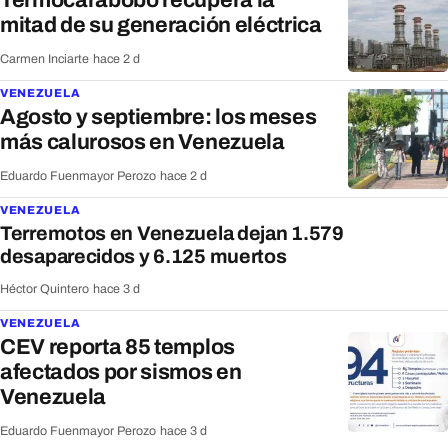
Termocarabobo recupera la
mitad de su generación eléctrica
Carmen Inciarte
·
hace 2 d
VENEZUELA
Agosto y septiembre: los meses
más calurosos en Venezuela
Eduardo Fuenmayor Perozo
·
hace 2 d
VENEZUELA
Terremotos en Venezuela dejan 1.579
desaparecidos y 6.125 muertos
Héctor Quintero
·
hace 3 d
VENEZUELA
CEV reporta 85 templos
afectados por sismos en
Venezuela
Eduardo Fuenmayor Perozo
·
hace 3 d