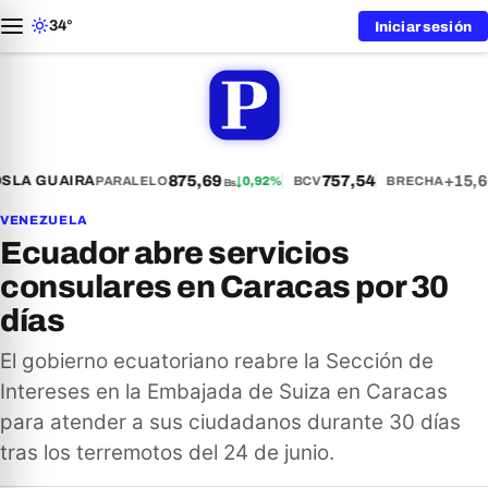
34°
Iniciar sesión
875,69
757,54
+15,6
S
LA GUAIRA
PARALELO
↓
0,92%
BCV
BRECHA
Bs
VENEZUELA
Ecuador abre servicios
consulares en Caracas por 30
días
El gobierno ecuatoriano reabre la Sección de
Intereses en la Embajada de Suiza en Caracas
para atender a sus ciudadanos durante 30 días
tras los terremotos del 24 de junio.