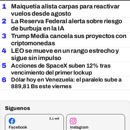
1
Maiquetía alista carpas para reactivar
vuelos desde agosto
2
La Reserva Federal alerta sobre riesgo
de burbuja en la IA
3
Trump Media cancela sus proyectos con
criptomonedas
4
LEO se mueve en un rango estrecho y
sigue sin impulso
5
Acciones de SpaceX suben 12% tras
vencimiento del primer lockup
6
Dólar hoy en Venezuela: el paralelo sube a
889,81 Bs este viernes
Síguenos
3,1 mil
Facebook
Instagram