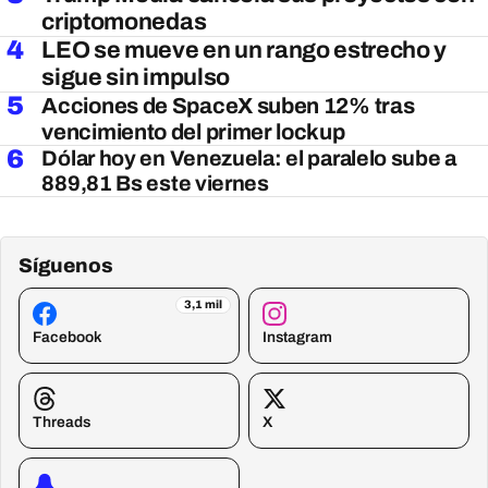
criptomonedas
4
LEO se mueve en un rango estrecho y
sigue sin impulso
5
Acciones de SpaceX suben 12% tras
vencimiento del primer lockup
6
Dólar hoy en Venezuela: el paralelo sube a
889,81 Bs este viernes
Síguenos
3,1 mil
Facebook
Instagram
Threads
X