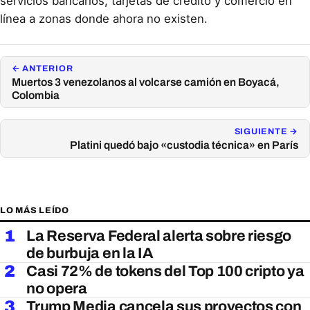
servicios bancarios, tarjetas de crédito y comercio en
línea a zonas donde ahora no existen.
← ANTERIOR
Muertos 3 venezolanos al volcarse camión en Boyacá,
Colombia
SIGUIENTE →
Platini quedó bajo «custodia técnica» en París
LO MÁS LEÍDO
1
La Reserva Federal alerta sobre riesgo
de burbuja en la IA
2
Casi 72% de tokens del Top 100 cripto ya
no opera
3
Trump Media cancela sus proyectos con