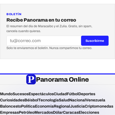
BOLETÍN
Recibe Panorama en tu correo
El resumen del día de Maracaibo y el Zulia. Gratis, sin spam,
cancela cuando quieras.
Suscribirme
Solo te enviaremos el boletín. Nunca compartimos tu correo.
Panorama Online
Mundo
Sucesos
Espectáculos
Ciudad
Fútbol
Deportes
Curiosidades
Béisbol
Tecnología
Salud
Nacional
Venezuela
Baloncesto
Política
Economía
Regional
Justicia
Criptomonedas
Empresas
Petróleo
Mercados
Dólar
Caracas
Elecciones