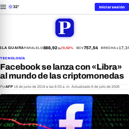
32°
Iniciar sesión
888,92
757,54
+17,34
LA GUAIRA
PARALELO
↑
0,52%
BCV
BRECHA
Bs
TECNOLOGÍA
Facebook se lanza con «Libra»
al mundo de las criptomonedas
Por
AFP
·
18 de junio de 2019 a las 8:03 a. m.
·
Actualizado 6 de julio de 2026