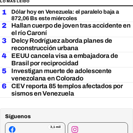
LO MÁS LEÍDO
1
Dólar hoy en Venezuela: el paralelo baja a
872,06 Bs este miércoles
2
Hallan cuerpo de joven tras accidente en
el río Caroní
3
Delcy Rodríguez aborda planes de
reconstrucción urbana
4
EEUU cancela visa a embajadora de
Brasil por reciprocidad
5
Investigan muerte de adolescente
venezolana en Colorado
6
CEV reporta 85 templos afectados por
sismos en Venezuela
Síguenos
3,1 mil