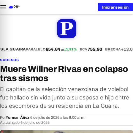
28°
Iniciar sesión
854,64
755,90
+13,0
S
LA GUAIRA
PARALELO
↓
1,91%
BCV
BRECHA
Bs
SUCESOS
Muere Willner Rivas en colapso
tras sismos
El capitán de la selección venezolana de voleibol
fue hallado sin vida junto a su esposa e hijo entre
los escombros de su residencia en La Guaira.
Por
Yorman Áñez
·
6 de julio de 2026 a las 6:00 a. m.
·
Actualizado 6 de julio de 2026