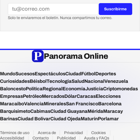
Suscribirme
Solo te enviaremos el boletín. Nunca compartimos tu correo.
Panorama Online
Mundo
Sucesos
Espectáculos
Ciudad
Fútbol
Deportes
Curiosidades
Béisbol
Tecnología
Salud
Nacional
Venezuela
Baloncesto
Política
Regional
Economía
Justicia
Criptomonedas
Empresas
Petróleo
Mercados
Dólar
Caracas
Elecciones
Maracaibo
Valencia
Minerales
San Francisco
Barcelona
Barquisimeto
Cabimas
Ciudad Guayana
Mérida
Maracay
Barinas
Ciudad Bolívar
Ciudad Ojeda
Maturín
Porlamar
Términos de uso
Acerca de
Privacidad
Cookies
Accesibilidad
Contacto
Publicidad
Ayuda y FAQs