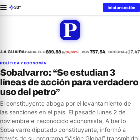
33°
Iniciar sesión
889,88
757,54
+17,47
LA GUAIRA
PARALELO
↑
0,88%
BCV
BRECHA
Bs
POLÍTICA Y ECONOMÍA
Sobalvarro: “Se estudian 3
líneas de acción para verdadero
uso del petro”
El constituyente aboga por el levantamiento de
las sanciones en el país. El pasado lunes 2 de
noviembre el reconocido economista, Alberto
Sobalvarro diputado constituyente, informó a
través de su programa “Visión Global” transmitido