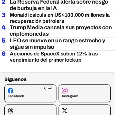
2
La Reserva Federal alerta sobre riesgo
de burbuja en la IA
3
Monaldi calcula en US$100.000 millones la
recuperación petrolera
4
Trump Media cancela sus proyectos con
criptomonedas
5
LEO se mueve en un rango estrecho y
sigue sin impulso
6
Acciones de SpaceX suben 12% tras
vencimiento del primer lockup
Síguenos
3,1 mil
Facebook
Instagram