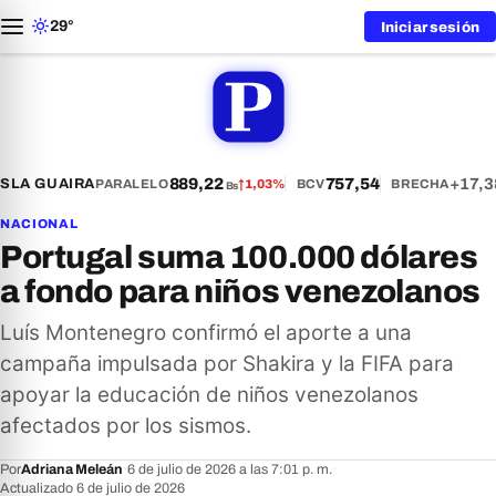
29°
Iniciar sesión
889,22
757,54
+17,3
S
LA GUAIRA
PARALELO
↑
1,03%
BCV
BRECHA
Bs
NACIONAL
Portugal suma 100.000 dólares
a fondo para niños venezolanos
Luís Montenegro confirmó el aporte a una
campaña impulsada por Shakira y la FIFA para
apoyar la educación de niños venezolanos
afectados por los sismos.
Por
Adriana Meleán
·
6 de julio de 2026 a las 7:01 p. m.
·
Actualizado 6 de julio de 2026