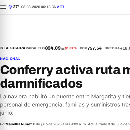
27°
08-08-2026 06:13:37
VET
894,09
757,54
+18,0
LA GUAIRA
PARALELO
↑
0,87%
BCV
BRECHA
Bs
NACIONAL
Conferry activa ruta 
damnificados
La naviera habilitó un puente entre Margarita y ti
personal de emergencia, familias y suministros tra
junio.
Por
Marielba Núñez
·
6 de julio de 2026 a las 9:03 a. m.
·
Actualizado 9 de julio de 