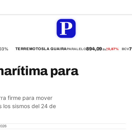
894,09
3%
757
TERREMOTOS
LA GUAIRA
PARALELO
↑
0,87%
BCV
Bs
marítima para
erra firme para mover
s los sismos del 24 de
2026