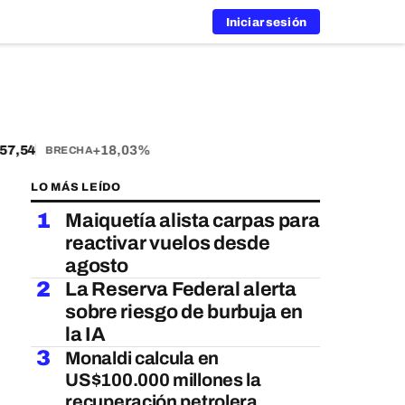
Iniciar sesión
,54
+18,03%
BRECHA
LO MÁS LEÍDO
1
Maiquetía alista carpas para
reactivar vuelos desde
agosto
2
La Reserva Federal alerta
sobre riesgo de burbuja en
la IA
3
Monaldi calcula en
US$100.000 millones la
recuperación petrolera