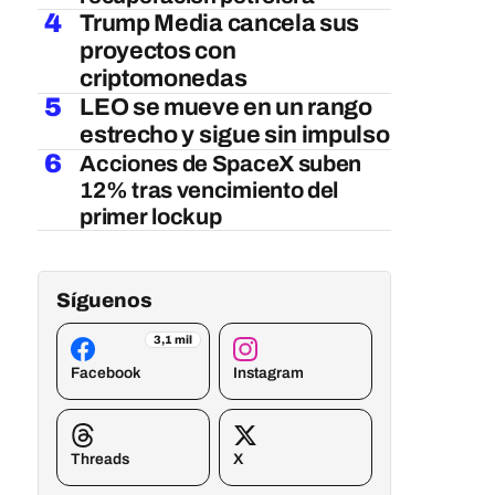
4
Trump Media cancela sus
proyectos con
criptomonedas
5
LEO se mueve en un rango
estrecho y sigue sin impulso
6
Acciones de SpaceX suben
12% tras vencimiento del
primer lockup
Síguenos
3,1 mil
Facebook
Instagram
Threads
X