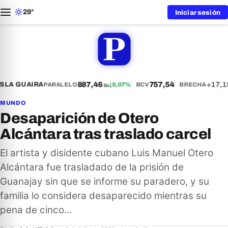
29°
Iniciar sesión
887,46
757,54
+17,1
S
LA GUAIRA
PARALELO
↓
0,07%
BCV
BRECHA
Bs
MUNDO
Desaparición de Otero
Alcántara tras traslado carcel
El artista y disidente cubano Luis Manuel Otero
Alcántara fue trasladado de la prisión de
Guanajay sin que se informe su paradero, y su
familia lo considera desaparecido mientras su
pena de cinco…