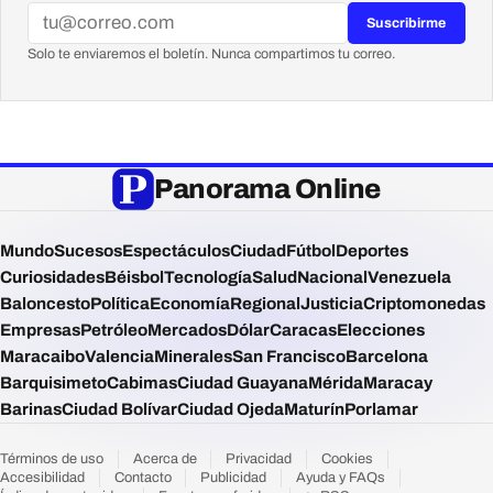
Suscribirme
Solo te enviaremos el boletín. Nunca compartimos tu correo.
Panorama Online
Mundo
Sucesos
Espectáculos
Ciudad
Fútbol
Deportes
Curiosidades
Béisbol
Tecnología
Salud
Nacional
Venezuela
Baloncesto
Política
Economía
Regional
Justicia
Criptomonedas
Empresas
Petróleo
Mercados
Dólar
Caracas
Elecciones
Maracaibo
Valencia
Minerales
San Francisco
Barcelona
Barquisimeto
Cabimas
Ciudad Guayana
Mérida
Maracay
Barinas
Ciudad Bolívar
Ciudad Ojeda
Maturín
Porlamar
Términos de uso
Acerca de
Privacidad
Cookies
Accesibilidad
Contacto
Publicidad
Ayuda y FAQs