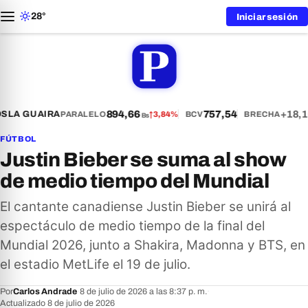
28°
Iniciar sesión
894,66
757,54
+18,1
S
LA GUAIRA
PARALELO
↑
3,84%
BCV
BRECHA
Bs
FÚTBOL
Justin Bieber se suma al show
de medio tiempo del Mundial
El cantante canadiense Justin Bieber se unirá al
espectáculo de medio tiempo de la final del
Mundial 2026, junto a Shakira, Madonna y BTS, en
el estadio MetLife el 19 de julio.
Por
Carlos Andrade
·
8 de julio de 2026 a las 8:37 p. m.
·
Actualizado 8 de julio de 2026